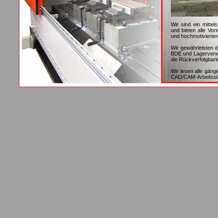
Wir sind ein mitte
und bieten alle Vort
und hochmotivierten
Wir gewährleisten 
BDE und Lagerverwal
die Rückverfolgbar
Wir lesen alle gäng
CAD/CAM-Arbeitspla
Wir sind spezialis
Aluminiumprofil
Oberflächenbehandl
Wir bedienen unsere
wir der richtige An
Wir beliefern Kund
Maschinenbau, Fein