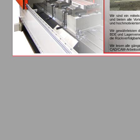
Wir sind ein mitte
und bieten alle Vort
und hochmotivierten
Wir gewährleisten 
BDE und Lagerverwal
die Rückverfolgbar
Wir lesen alle gäng
CAD/CAM-Arbeitspla
Wir sind spezialis
Aluminiumprofil
Oberflächenbehandl
Wir bedienen unsere
wir der richtige An
Wir beliefern Kund
Maschinenbau, Fein